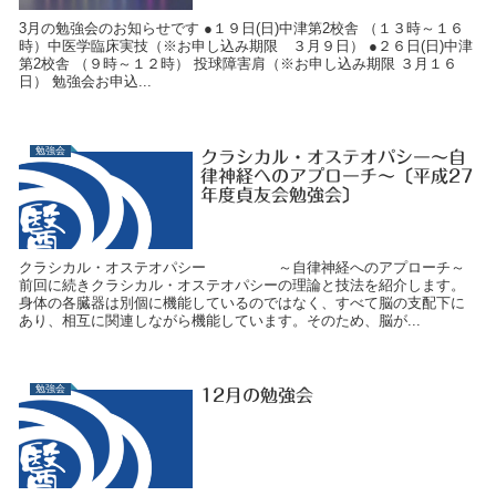
3月の勉強会のお知らせです ●１９日(日)中津第2校舎 （１３時～１６
時）中医学臨床実技（※お申し込み期限 ３月９日） ●２６日(日)中津
第2校舎 （９時～１２時） 投球障害肩（※お申し込み期限 ３月１６
日） 勉強会お申込...
勉強会
クラシカル・オステオパシー～自
律神経へのアプローチ～〔平成27
年度貞友会勉強会〕
クラシカル・オステオパシー ～自律神経へのアプローチ～
前回に続きクラシカル・オステオパシーの理論と技法を紹介します。
身体の各臓器は別個に機能しているのではなく、すべて脳の支配下に
あり、相互に関連しながら機能しています。そのため、脳が...
勉強会
12月の勉強会