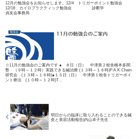
12月の勉強会をお知らせします。12/4 トリガーポイント勉強会
12/18 カイロプラクティック勉強会 診断学
貞友会事務局
勉強会
11月の勉強会のご案内
☆11月の勉強会のご案内です ● ８日（日） 中津第２校舎橋本多聞
塾 （９時～１２時）実践できる鍼治療 (１３時～１６時)P.A.K.Chain
研究会 (１３時～１６時)●１５日（日） 中津第１校舎トリガーポイ
ント療法 (１０時～１２時)T...
明日からの臨床に取り入れることのできる鍼
灸と美容活動報告|内山卓子先生