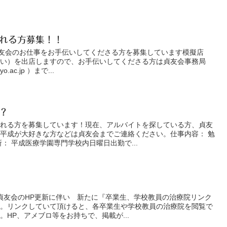
れる方募集！！
貞友会のお仕事をお手伝いしてくださる方を募集しています模擬店
くい）を出店しますので、お手伝いしてくださる方は貞友会事務局
yo.ac.jp ）まで...
？
くれる方を募集しています！現在、アルバイトを探している方、貞友
平成が大好きな方などは貞友会までご連絡ください。仕事内容： 勉
： 平成医療学園専門学校内日曜日出勤で...
^)貞友会のHP更新に伴い 新たに『卒業生、学校教員の治療院リンク
す。リンクしていて頂けると、各卒業生や学校教員の治療院を閲覧で
HP、アメブロ等をお持ちで、掲載が...