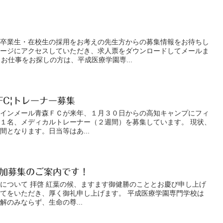
、卒業生・在校生の採用をお考えの先生方からの募集情報をお待ちし
ページにアクセスしていただき、求人票をダウンロードしてメールま
 お仕事をお探しの方は、平成医療学園専...
FC|トレーナー募集
のラインメール青森ＦＣが来年、１月３０日からの高知キャンプにフィ
１名、メディカルトレーナー（２週間）を募集しています。 現状、
となります。日当等はあ...
加募集のご案内です！
について 拝啓 紅葉の候、ますます御健勝のこととお慶び申し上げ
てをいただき、厚く御礼申し上げます。 平成医療学園専門学校は
のみならず、生命の尊...