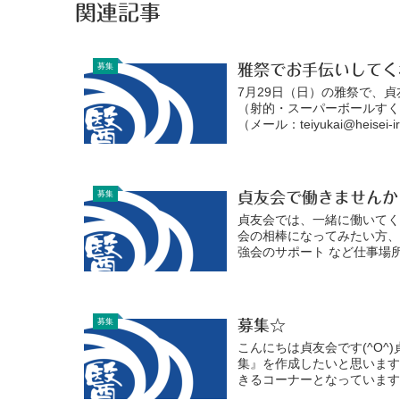
関連記事
募集
雅祭でお手伝いしてく
7月29日（日）の雅祭で、
（射的・スーパーボールす
（メール：teiyukai@heisei-ir
募集
貞友会で働きませんか
貞友会では、一緒に働いて
会の相棒になってみたい方、
強会のサポート など仕事場所
募集
募集☆
こんにちは貞友会です(^O
集』を作成したいと思いま
きるコーナーとなっています。