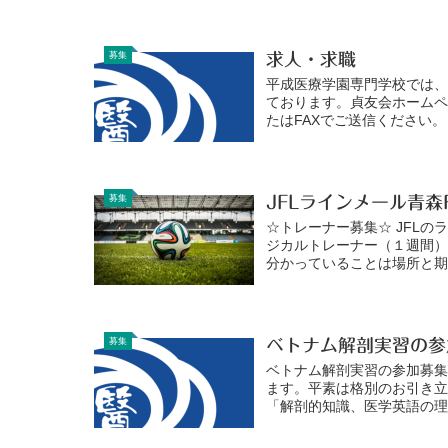
募集
求人・求職
平成医療学園専門学校では
ております。貞友会ホーム
たはFAXでご送信ください。
募集
JFLラインメール青森
☆トレーナー募集☆ JFL
ジカルトレーナー（１週間）
分かっていることは場所と期間
募集
ベトナム解剖実習の参
ベトナム解剖実習の参加募集
ます。平素は格別のお引き立
「解剖的知識、医学英語の理解