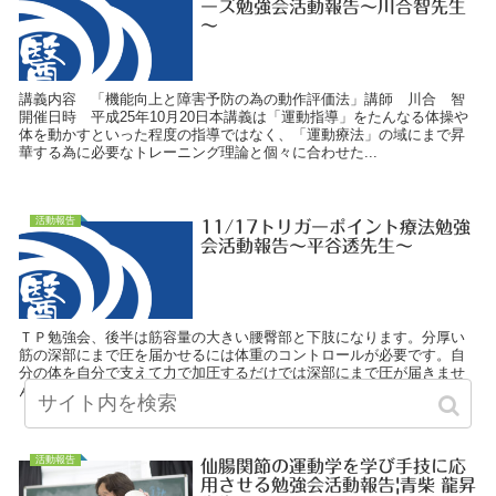
ーズ勉強会活動報告～川合智先生
～
講義内容 「機能向上と障害予防の為の動作評価法」講師 川合 智
開催日時 平成25年10月20日本講義は「運動指導」をたんなる体操や
体を動かすといった程度の指導ではなく、「運動療法」の域にまで昇
華する為に必要なトレーニング理論と個々に合わせた...
活動報告
11/17トリガーポイント療法勉強
会活動報告～平谷透先生～
ＴＰ勉強会、後半は筋容量の大きい腰臀部と下肢になります。分厚い
筋の深部にまで圧を届かせるには体重のコントロールが必要です。自
分の体を自分で支えて力で加圧するだけでは深部にまで圧が届きませ
ん。筋の深部にアプローチして関連痛を誘発するには体重を...
活動報告
仙腸関節の運動学を学び手技に応
用させる勉強会活動報告|青柴 龍昇