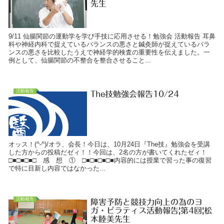
先生
9/11 仙腸関節の運動学を学び手技に応用させる！勉強会 活動報告 耳鼻
科や神経内科で捉えているバランスの悪さと鍼灸師が捉えているバラ
ンスの悪さを比較したうえで神経学的検査の重要性を伝えました。一
例として、仙腸関節の不整合を整合させること...
活動報告
The技勉強会報告10/24
オッス！(^-^)/オラ、会長！今日は、10月24日『The技』勉強会を受講
した方からの投稿だゼィ！！今回は、2名の方が書いてくれたゼィ！
□■□■□■□ 感 想 ① □■□■□■□■内容的には授業で習った事の復習
で特に目新し内容ではなかった...
活動報告
障害予防と競技力向上の為のヨ
ガ・ピラティス活動報告|第4回|松
本睦美先生