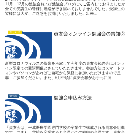
11月、12月の勉強会および勉強会ブログにてご案内しておりましたが
全ての受講生の皆様に連絡が行き届いておりませんでした。受講生の
皆様には大変、ご迷惑をお掛けいたしました。出来...
おしらせ
貞友会オンライン勉強会の告知②
新型コロナウィルスの影響を考慮して今年度の貞友会勉強会はオンラ
イン限定での受講開催とさせていただきます。参加方法はスマートフ
ォンやパソコンがあればご自宅から気軽に参加いただけますので是
非、ご参加ください。また、6月中頃に貞友会報がお手元に届...
勉強会
勉強会申込み方法
『貞友会は、平成医療学園専門学校の卒業生で構成される同窓会組織
です。つまり、学校を卒業すると全員がこの組織の会員です。貞友会