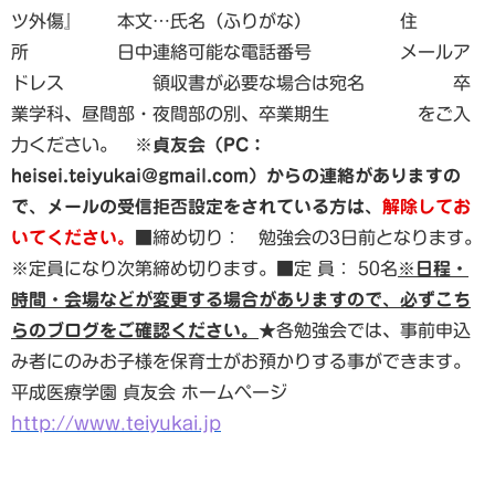
ツ外傷』 本文…氏名（ふりがな） 住
所 日中連絡可能な電話番号 メールア
ドレス 領収書が必要な場合は宛名 卒
業学科、昼間部・夜間部の別、卒業期生 をご入
力ください。
※貞友会（PC：
heisei.teiyukai@gmail.com）からの連絡がありますの
で、メールの受信拒否設定をされている方は、
解除してお
いてください。
■締め切り： 勉強会の3日前となります。
※定員になり次第締め切ります。■定 員： 50名
※日程・
時間・会場などが変更する場合がありますので、必ずこち
らのブログをご確認ください。
★各勉強会では、事前申込
み者にのみお子様を保育士がお預かりする事ができます。
平成医療学園 貞友会 ホームページ
http://www.teiyukai.jp