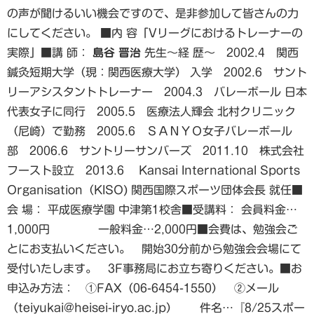
の声が聞けるいい機会ですので、是非参加して皆さんの力
にしてください。 ■内 容「Vリーグにおけるトレーナーの
実際」■講 師：
島谷 晋治
先生～経 歴～ 2002.4 関西
鍼灸短期大学（現：関西医療大学） 入学 2002.6 サント
リーアシスタントトレーナー 2004.3 バレーボール 日本
代表女子に同行 2005.5 医療法人輝会 北村クリニック
（尼崎）で勤務 2005.6 ＳＡＮＹＯ女子バレーボール
部 2006.6 サントリーサンバーズ 2011.10 株式会社
フースト設立 2013.6 Kansai International Sports
Organisation（KISO) 関西国際スポーツ団体会長 就任■
会 場： 平成医療学園 中津第1校舎■受講料： 会員料金…
1,000円 一般料金…2,000円■会費は、勉強会ご
とにお支払いください。 開始30分前から勉強会会場にて
受付いたします。 3F事務局にお立ち寄りください。■お
申込み方法： ①FAX（06-6454-1550） ②メール
（teiyukai@heisei-iryo.ac.jp） 件名…『8/25スポー