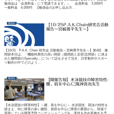
勉強会は「会員料金」にて受講できます。』 会員料金 3,000円
一般料金 6,000円 【勉強会のお申し込み方...
勉強会
【10/25P.A.K.Chain研究会活動
報告～宮崎喬平先生～】
【10/25 P.A.K. Chain 研究会 活動報告～宮崎喬平先生～】第4回 膝
関節本日は、「機能特異性の高い関節（股関節と足部/足関節）に挟ま
れた膝関節のSpecialty」について話をさせて頂き、日常動作やスポー
ツ動作の中でどのよう...
勉強会
【開催告知】水泳競技の障害特性-
腰、肩を中心に|風神真也先生
【水泳競技の障害特性】～腰、肩を中心に～ 水泳競技、競泳の特性を
踏まえ、特に障害の多い腰部、肩部を中心に障害の要因から、現場で
実践している障害予防コンディショニングを、実技を含め実施する予