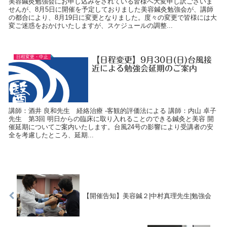
美容鍼灸勉強会にお申し込みをされている皆様へ大変申し訳ございま
せんが、8月5日に開催を予定しておりました美容鍼灸勉強会が、講師
の都合により、8月19日に変更となりました。度々の変更で皆様には大
変ご迷惑をおかけいたしますが、スケジュールの調整...
日程変更・中止
【日程変更】9月30日(日)台風接
近による勉強会延期のご案内
講師：酒井 良和先生 経絡治療 -客観的評価法による 講師：内山 卓子
先生 第3回 明日からの臨床に取り入れることのできる鍼灸と美容 開
催延期についてご案内いたします。台風24号の影響により受講者の安
全を考慮したところ、延期...
【開催告知】美容鍼２|中村真理先生|勉強会