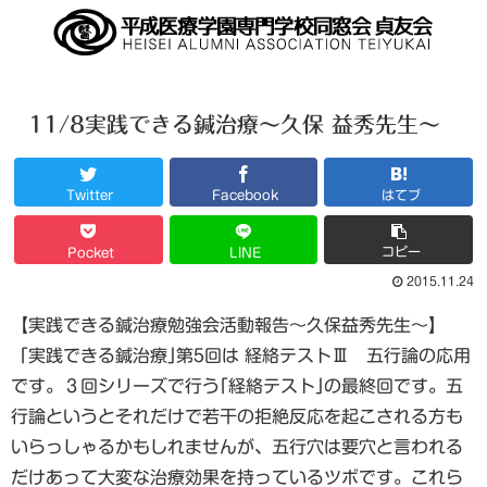
11/8実践できる鍼治療～久保 益秀先生～
Twitter
Facebook
はてブ
コピー
Pocket
LINE
2015.11.24
【実践できる鍼治療勉強会活動報告～久保益秀先生～】
「実践できる鍼治療｣第5回は 経絡テストⅢ 五行論の応用
です。３回シリーズで行う｢経絡テスト｣の最終回です。五
行論というとそれだけで若干の拒絶反応を起こされる方も
いらっしゃるかもしれませんが、五行穴は要穴と言われる
だけあって大変な治療効果を持っているツボです。これら