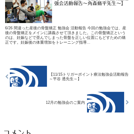
強会活動報告～角森脩平先生～】
6/26 間違った産後の骨盤矯正 勉強会 活動報告 今回の勉強会では、産
後の骨盤矯正をメインに講義させて頂きました。この骨盤矯正という
のは、妊娠などで歪んでしまった骨盤を正しい位置にもどすための矯
正です。妊娠後の体重増加をトレーニング指導...
【11/15トリガーポイント療法勉強会活動報告
～平谷 透先生～】
12月の勉強会のご案内
コメント