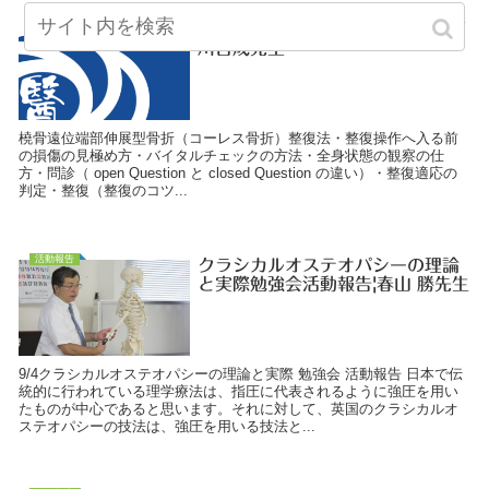
活動報告
8/31The応用勉強会活動報告～石
川吉成先生～
橈骨遠位端部伸展型骨折（コーレス骨折）整復法・整復操作へ入る前
の損傷の見極め方・バイタルチェックの方法・全身状態の観察の仕
方・問診（ open Question と closed Question の違い）・整復適応の
判定・整復（整復のコツ...
活動報告
クラシカルオステオパシーの理論
と実際勉強会活動報告|春山 勝先生
9/4クラシカルオステオパシーの理論と実際 勉強会 活動報告 日本で伝
統的に行われている理学療法は、指圧に代表されるように強圧を用い
たものが中心であると思います。それに対して、英国のクラシカルオ
ステオパシーの技法は、強圧を用いる技法と...