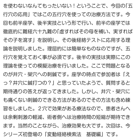
を使わないなんてもったいない！ということで、今回の｢五
行穴の応用」ではこの五行穴を使っての治療方法です。今
回も前半座学、後半実技という形で行い、前半の座学では
徹底的に難経六十九難の｢虚すればその母を補い、実すれば
その子を瀉す」を説明し、その後経絡テストに応用する理
論を説明しました。理屈的には簡単なものなのですが、五
行穴を覚えておく事が必須です。後半の実技は実際にこの
理論を使っての模擬治療を行いました。ここで問題となる
のが井穴・榮穴への刺鍼です。座学の時点で参加者は「え
っ？井穴に鍼打つの？」と思っていたようで、質問すると
期待通りの答えが返ってきました。しかし、井穴・榮穴に
も痛くない刺鍼のできる方法があるのでその方法も含め練
習をしました。２穴で効果がある療法なので、患者さんへ
は余剰刺激の軽減、術者側へは治療時間の短縮が期待でき
ます。当然のことながら、治療効果も大です。次回は、今
シリーズ初登場の「変動経絡検索法 基礎編」です。