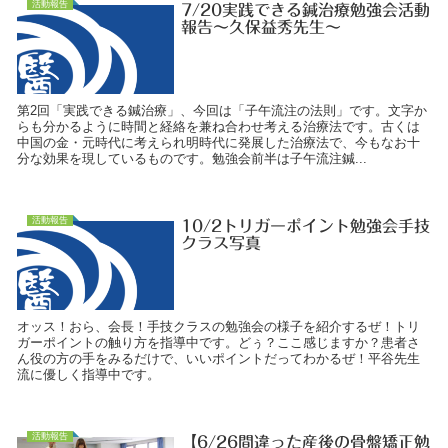
活動報告
7/20実践できる鍼治療勉強会活動
報告～久保益秀先生～
第2回「実践できる鍼治療」、今回は「子午流注の法則」です。文字か
らも分かるように時間と経絡を兼ね合わせ考える治療法です。古くは
中国の金・元時代に考えられ明時代に発展した治療法で、今もなお十
分な効果を現しているものです。勉強会前半は子午流注鍼...
活動報告
10/2トリガーポイント勉強会手技
クラス写真
オッス！おら、会長！手技クラスの勉強会の様子を紹介するぜ！トリ
ガーポイントの触り方を指導中です。どぅ？ここ感じますか？患者さ
ん役の方の手をみるだけで、いいポイントだってわかるぜ！平谷先生
流に優しく指導中です。
活動報告
【6/26間違った産後の骨盤矯正勉