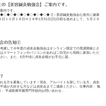
先生の【美容鍼灸勉強会】ご案内です。
ご案内です。
◇◆◇◆◇◆◇◆◇◆◇◆◇◆◇◆【～美容鍼灸勉強会心身共に健康
６日１０月１８日Ｈ２８年1月31日(日)日程を改めまして、５月２９
会の告知②
を考慮して今年度の貞友会勉強会はオンライン限定での受講開催とさ
法はスマートフォンやパソコンがあればご自宅から気軽に参加いただ
さい。また、6月中頃に貞友会報がお手元に届...
？
くれる方を募集しています！現在、アルバイトを探している方、貞友
平成が大好きな方などは貞友会までご連絡ください。仕事内容： 勉
： 平成医療学園専門学校内お問い合わせ...