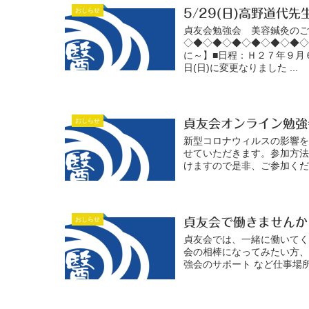
おしらせ
5/29(日)高野道代
貞友会勉強会 美容鍼灸の
◇◆◇◆◇◆◇◆◇◆◇◆
に～】■日程：Ｈ２７年９月
日(日)に変更なりました ...
おしらせ
貞友会オンライン勉強
新型コロナウィルスの影響
せていただきます。参加方
けますので是非、ご参加くだ
おしらせ
貞友会で働きませんか
貞友会では、一緒に働いて
会の相棒になってみたい方、
強会のサポート など仕事場所