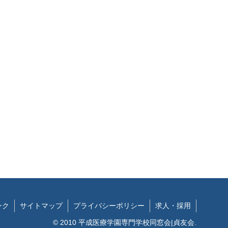
ンク
サイトマップ
プライバシーポリシー
求人・採用
© 2010 平成医療学園専門学校同窓会|貞友会.