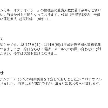
クラシカル・オステオパシー』の勉強会の受講人数に若干余裕がござい
い。当日受付も可能となっております。●7日（中津第2校舎）平成
動療法 -超実践編- （9時～1...
て
らせです。12月27日(土)～1月4日(日)は平成医療学園の事務業務
。つきましては、窓口ならびに電話・メールでのお問い合わせには対
ださい。今年は大変お世話になりま...
せ
ベトナムホーチミンでの解剖実習を予定しておりましたが コロナウィル
りました。 時期はまだ未定ですが、決まり次第お知らせ致します。