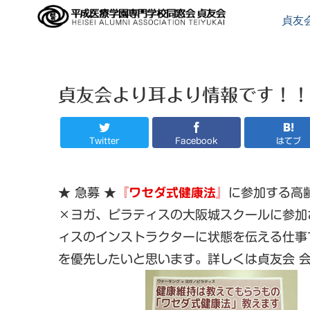
貞友
貞友会より耳より情報です！！
Twitter
Facebook
はてブ
★ 急募 ★
『ワセダ式健康法』
に参加する高
×ヨガ、ピラティスの大阪城スクールに参加
ィスのインストラクターに状態を伝える仕事
を優先したいと思います。詳しくは貞友会 