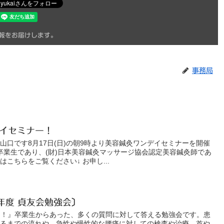
報をお届けします。
事務局
デイセミナー！
山口です8月17日(日)の朝9時より美容鍼灸ワンデイセミナーを開催
卒業生であり、(財)日本美容鍼灸マッサージ協会認定美容鍼灸師であ
こちらをご覧ください↓ お申し...
6年度 貞友会勉強会〕
なる！』卒業生からあった、多くの質問に対して答える勉強会です。患
れるまでの流れや、急性や慢性的な腰痛に対しての検査や治療。首や