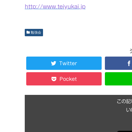
http://www.teiyukai.jp
勉強会
Twitter
Pocket
この記
い