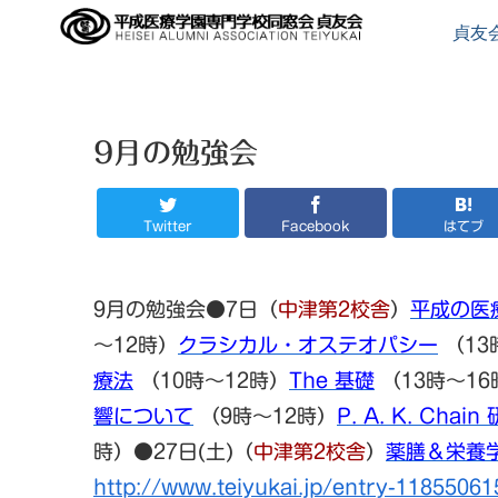
貞友
9月の勉強会
Twitter
Facebook
はてブ
9月の勉強会●7日（
中津第2校舎
）
平成の医
～12時）
クラシカル・オステオパシー
（13
療法
（10時～12時）
The 基礎
（13時～1
響について
（9時～12時）
P. A. K. Chai
時）●27日(土)（
中津第2校舎
）
薬膳＆栄養
http://www.teiyukai.jp/entry-11855061