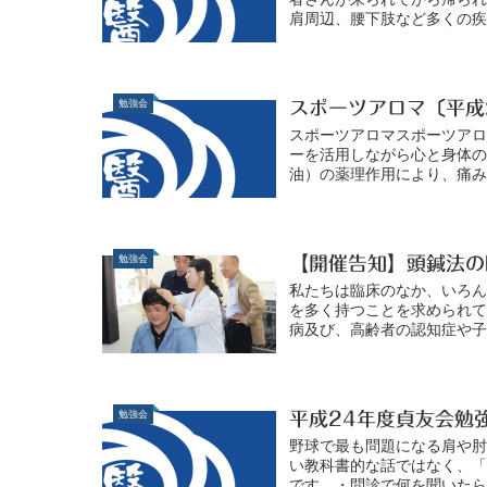
肩周辺、腰下肢など多くの疾
勉強会
スポーツアロマ〔平成
スポーツアロマスポーツア
ーを活用しながら心と身体
油）の薬理作用により、痛み
勉強会
【開催告知】頭鍼法の
私たちは臨床のなか、いろ
を多く持つことを求められ
病及び、高齢者の認知症や子
勉強会
平成24年度貞友会勉
野球で最も問題になる肩や
い教科書的な話ではなく、
です。・問診で何を聞いたら