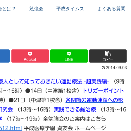
会とは？
勉強会
平成タイムス
よくある質問
Pocket
LINE
コピー
2014.09.03
療人として知っておきたい運動療法 -超実践編-
（9時
時～16時）●14日（中津第1校舎）
トリガーポイント
6時）●21日（中津第1校舎）
各関節の運動連鎖への影
n 研究会
（13時～16時）
実践できる鍼治療
（13時～16
学
（17時～19時）全勉強会のご案内はこちら
512.html
平成医療学園 貞友会 ホームページ