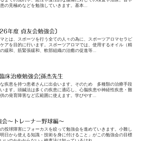
患の見極めなどを勉強していきます。基本...
26年度 貞友会勉強会〕
ロマとは、スポーツを行う全ての人々の為に、スポーツアロマセラピ
のケアを目的に行います。スポーツアロマでは、使用するオイル（精
の緩和、筋緊張緩和、軟部組織の治癒の促進等...
臨床治療勉強会|孫杰先生
んな疾患を持つ患者さんに出会います。そのため 多種類の治療手段
ています。頭鍼法は多くの疾患に適応し、心脳疾患や神経性疾患・難
供の発育障害など広範囲に使えます。学びやす...
強会～トレーナー野球編～
肘の投球障害にフォーカスを絞って勉強会を進めていきます。小難し
「明日から使える知識・技術を身に付けること」がこの勉強会の目標
いいのかわからない・検査法は知っているけれ...