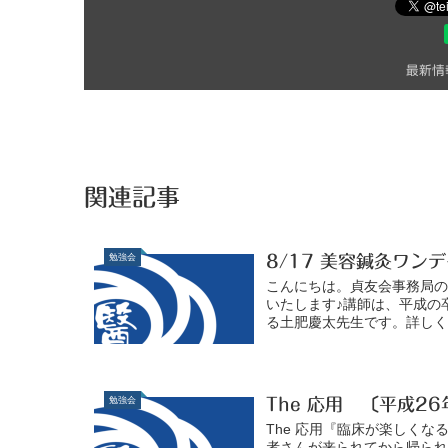
最新情
関連記事
勉強会
8/17 美容鍼灸ワン
こんにちは。貞友会事務局の
いたします♪講師は、平成の
る土肥慶太先生です。詳しくは
勉強会
The 応用 〔平成2
The 応用『臨床が楽しく
者さんが来られてから帰ら