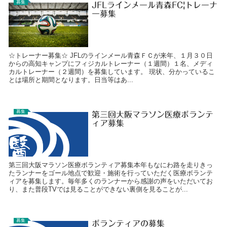
募集
JFLラインメール青森FC|トレーナ
ー募集
☆トレーナー募集☆ JFLのラインメール青森ＦＣが来年、１月３０日
からの高知キャンプにフィジカルトレーナー（１週間）１名、メディ
カルトレーナー（２週間）を募集しています。 現状、分かっているこ
とは場所と期間となります。日当等はあ...
募集
第三回大阪マラソン医療ボランテ
ィア募集
第三回大阪マラソン医療ボランティア募集本年もなにわ路を走りきっ
たランナーをゴール地点で歓迎・施術を行っていただく医療ボランテ
ィアを募集します。毎年多くのランナーから感謝の声をいただいてお
り、また普段TVでは見ることができない裏側を見ることが...
募集
ボランティアの募集