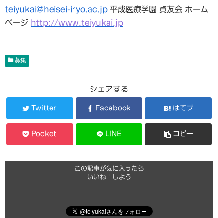
teiyukai@heisei-iryo.ac.jp
平成医療学園 貞友会 ホーム
ページ
http://www.teiyukai.jp
募集
シェアする
Twitter
Facebook
はてブ
Pocket
LINE
コピー
この記事が気に入ったら
いいね！しよう