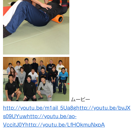
ムービー
http://youtu.be/m1ail_5Ua8g
http://youtu.be/bvJX
s09UYuw
http://youtu.be/ao-
VccitJ0Y
http://youtu.be/LfHOkmuNxpA