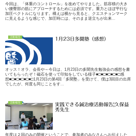
今回は、「体重のコントロール」を改めてやりました。筋容積の大き
い腰臀部の筋にアプローチするためには必須です。重力とほぼ平行な
加圧ベクトルになります。構えは横から見ると、クエスチョンマーク
に見えるような感じで、加圧時には、そのまま逆立ちが出来...
活動報告
1月23日多聞塾（感想）
オッス！オラ、会長や～今日は、1月23日の多聞先生勉強会の感想を書
いてもらったぞ！磁石を使って印知をしている様子■□■□■□■□■□感
想■□■□■□■□■□1月23日の第4回「多聞塾」を受けて、僕は3回目の出席
でしたが、何度も同じことをす...
活動報告
実践できる鍼治療活動報告|久保益
秀先生
年度は２回のみの開催ということで、参加者のみなさんへお伝えした