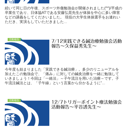
続いて同じ日の午後、スポーツ外傷勉強会が開催されました(^^)/平成の
卒業生であり、日体協ATである安藤弘晃先生が体操を中心に多い障害
などの講義をしてくださいました。 現役の大学生体操選手をお連れい
ただき、実演もしていただきました...
活動報告
7/12実践できる鍼治療勉強会活動
報告～久保益秀先生～
今年度も始まりました「実践できる鍼治療」。多少のリニューアルを
加えたこの勉強会で、「痛み」に対しての鍼灸治療を一緒に勉強して
いきましょう！今回は「一絡法」～子午流注を用いた治療～です。子
午流注鍼法とは、「子午線」という言葉から分かるように“...
活動報告
12/7トリガーポイント療法勉強会
活動報告～平谷透先生～