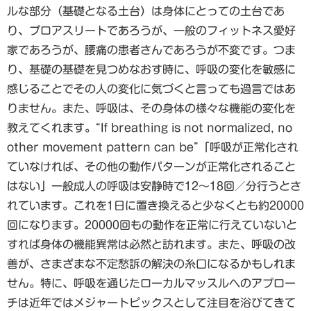
ルな部分（基礎となる土台）は身体にとっての土台であ
り、プロアスリートであろうが、一般のフィットネス愛好
家であろうが、腰痛の患者さんであろうが不変です。つま
り、基礎の基礎を見つめなおす時に、呼吸の変化を敏感に
感じることでその人の変化に気づくと言っても過言ではあ
りません。また、呼吸は、その身体の様々な機能の変化を
教えてくれます。“If breathing is not normalized, no
other movement pattern can be”「呼吸が正常化され
ていなければ、その他の動作パターンが正常化されること
はない」一般成人の呼吸は安静時で12～18回／分行うとさ
れています。これを1日に置き換えると少なくとも約20000
回になります。20000回もの動作を正常に行えていないと
すれば身体の機能異常は必然と訪れます。また、呼吸の改
善が、さまざまな不定愁訴の解決の糸口になるかもしれま
せん。特に、呼吸を通じたローカルマッスルへのアプロー
チは近年ではメジャートピックスとして注目を浴びてきて