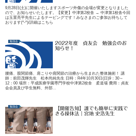
9月28日(土)に開催いたしますスポーツ外傷の会場が変更となりました
ので、お知らせいたします。【変更】中津第2校舎 → 中津第1校舎今回
は玉置亮平先生によるテーピングです！みなさまのご参加お待ちして
おります(^-^)/詳細はこちら
勉強会
2022年度 貞友会 勉強会のお
知らせ！
腰痛、股関節痛、肩こりや肩関節の治療から生まれた整体施術！ 講
師：前田茂輝先生 松本尚純先生 日時：R4年10月30日(日)9：30～
12：00 場所：平成医療学園専門学校中津第2校舎 柔道場 費用：貞友
会会員及び学生無料、外部...
勉強会
【開催告知】誰でも簡単に実践で
きる操体法｜宮地 史浩先生