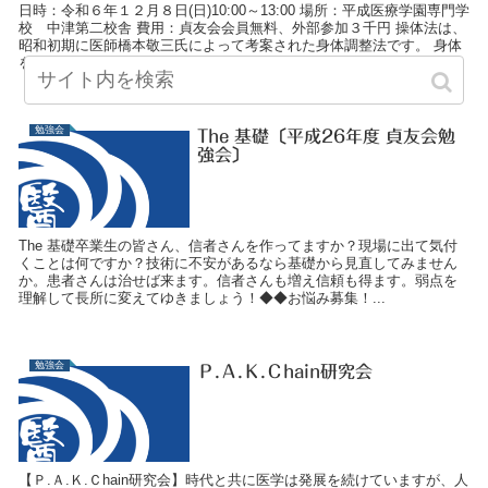
日時：令和６年１２月８日(日)10:00～13:00 場所：平成医療学園専門学
校 中津第二校舎 費用：貞友会会員無料、外部参加３千円 操体法は、
昭和初期に医師橋本敬三氏によって考案された身体調整法です。 身体
を動...
勉強会
The 基礎〔平成26年度 貞友会勉
強会〕
The 基礎卒業生の皆さん、信者さんを作ってますか？現場に出て気付
くことは何ですか？技術に不安があるなら基礎から見直してみません
か。患者さんは治せば来ます。信者さんも増え信頼も得ます。弱点を
理解して長所に変えてゆきましょう！◆◆お悩み募集！...
勉強会
Ｐ.Ａ.Ｋ.Ｃhain研究会
【Ｐ.Ａ.Ｋ.Ｃhain研究会】時代と共に医学は発展を続けていますが、人