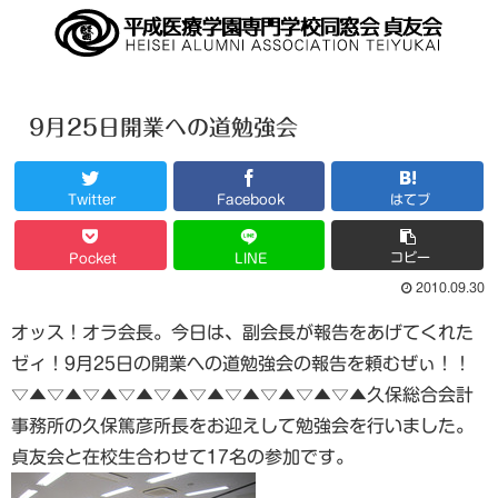
9月25日開業への道勉強会
Twitter
Facebook
はてブ
コピー
Pocket
LINE
2010.09.30
オッス！オラ会長。今日は、副会長が報告をあげてくれた
ゼィ！9月25日の開業への道勉強会の報告を頼むぜぃ！！
▽▲▽▲▽▲▽▲▽▲▽▲▽▲▽▲▽▲▽▲久保総合会計
事務所の久保篤彦所長をお迎えして勉強会を行いました。
貞友会と在校生合わせて17名の参加です。