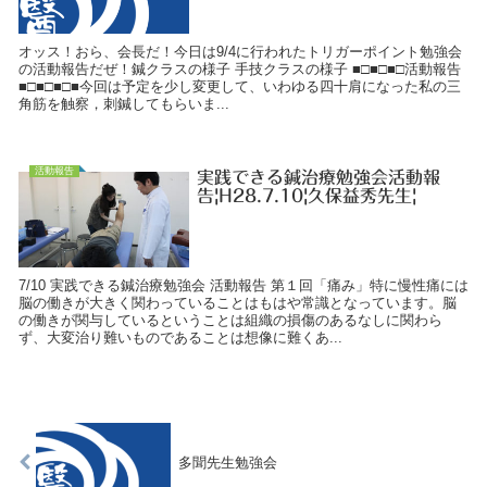
オッス！おら、会長だ！今日は9/4に行われたトリガーポイント勉強会
の活動報告だぜ！鍼クラスの様子 手技クラスの様子 ■□■□■□活動報告
■□■□■□■今回は予定を少し変更して、いわゆる四十肩になった私の三
角筋を触察，刺鍼してもらいま...
活動報告
実践できる鍼治療勉強会活動報
告|H28.7.10|久保益秀先生|
7/10 実践できる鍼治療勉強会 活動報告 第１回「痛み」特に慢性痛には
脳の働きが大きく関わっていることはもはや常識となっています。脳
の働きが関与しているということは組織の損傷のあるなしに関わら
ず、大変治り難いものであることは想像に難くあ...
多聞先生勉強会