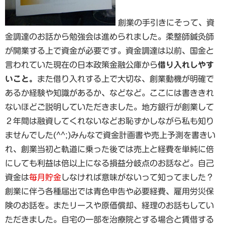
創業の手引きにそって、資
金調達のお話から勉強会は進められました。柔整師鍼灸師
が開業する上で資金が必要です。資金調達は以前、国金と
言われていた現在の日本政策金融公庫から
借り入れしやす
いこと。
また借り入れする上で大切な、創業動機が明確で
あるか経験や知識があるか、などなど。ここには書ききれ
ないほどご説明していただきました。地方銀行が創業して
２年間は融資してくれないなどお恥ずかしながら私も知り
ませんでした(^^;)みんなで資金計画書や売上予測を書きい
れ、創業当初と軌道に乗った後では売上と経費を単純に倍
にしても利益は倍以上になる損益分岐点のお話など。自己
資金は
毎月貯金
しなければ意味がないって知ってました？
創業に伴う各種届出では青色申告や必要経費、雇用労災保
険のお話を。またリースや原価償却、経理のお話もしてい
ただきました。自宅の一部を治療院とする場合と賃借する