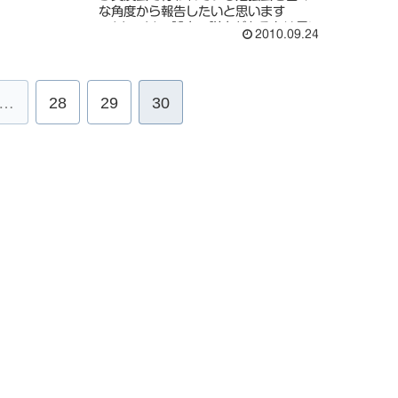
な角度から報告したいと思います
≧(´▽｀)≦誤字・脱字があるとは思い
2010.09.24
ますが、皆様の温かい心で見守って下
さいでは、早速ですが9月5日にトリガ
ーポイント勉強会を行いました続...
…
28
29
30