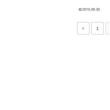
▲▽▲久保総合会計事務所の久保篤彦
所長をお迎えして勉強会を行いまし
た。貞友会と在校生合わせて17名の...
2010.09.30
1