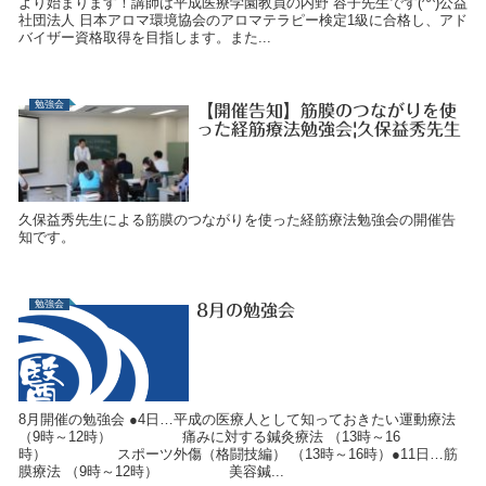
より始まります！講師は平成医療学園教員の内野 容子先生です(^^)公益
社団法人 日本アロマ環境協会のアロマテラピー検定1級に合格し、アド
バイザー資格取得を目指します。また...
勉強会
【開催告知】筋膜のつながりを使
った経筋療法勉強会|久保益秀先生
久保益秀先生による筋膜のつながりを使った経筋療法勉強会の開催告
知です。
勉強会
8月の勉強会
8月開催の勉強会 ●4日…平成の医療人として知っておきたい運動療法
（9時～12時） 痛みに対する鍼灸療法 （13時～16
時） スポーツ外傷（格闘技編） （13時～16時）●11日…筋
膜療法 （9時～12時） 美容鍼...