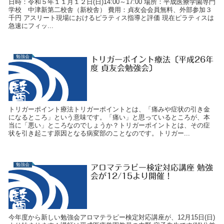
日時：令和５年１１月１２日(日)14:00～17:00 場所：平成医療学園専門
学校 中津新第二校舎（新校舎） 費用：貞友会会員無料、外部参加３
千円 アスリート現場におけるピラティス指導と評価 現在ピラティスは
急速にフィッ...
勉強会
トリガーポイント療法〔平成26年
度 貞友会勉強会〕
トリガーポイント療法トリガーポイントとは、「痛みや症状の引き金
になるところ」という意味です。「痛い」と思っているところが、本
当に「悪い」ところなのでしょうか？トリガーポイントとは、その症
状を引き起こす原因となる病変部のことなのです。トリガー...
勉強会
アロマテラピー検定対応講座 勉強
会が12/15より開催！
今年度から新しい勉強会アロマテラピー検定対応講座が、12月15日(日)