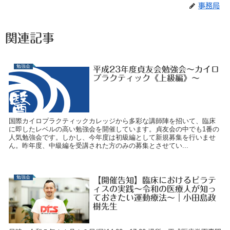
事務局
関連記事
勉強会
平成23年度貞友会勉強会～カイロ
プラクティック《上級編》～
国際カイロプラクティックカレッジから多彩な講師陣を招いて、臨床
に即したレベルの高い勉強会を開催しています。貞友会の中でも1番の
人気勉強会です。しかし、今年度は初級編として新規募集を行いませ
ん。昨年度、中級編を受講された方のみの募集とさせてい...
勉強会
【開催告知】臨床におけるピラテ
ィスの実践〜令和の医療人が知っ
ておきたい運動療法〜｜小田島政
樹先生